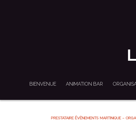
L
L
BIENVENUE
BIENVENUE
ANIMATION BAR
ANIMATION BAR
ORGANISA
ORGANISA
PRESTATAIRE ÉVÈNEMENTS MARTINIQUE - ORGAN